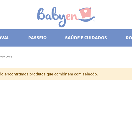
OVAL
PASSEIO
SAÚDE E CUIDADOS
RO
rativos
ão encontramos produtos que combinem com seleção.