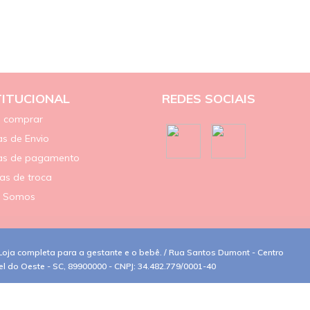
TITUCIONAL
REDES SOCIAIS
 comprar
s de Envio
as de pagamento
cas de troca
 Somos
oja completa para a gestante e o bebê. / Rua Santos Dumont - Centro
el do Oeste - SC, 89900000 - CNPJ: 34.482.779/0001-40