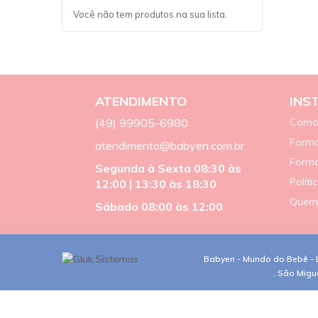
Você não tem produtos na sua lista.
ATENDIMENTO
INS
(49) 99905-6980
Como
Forma
atendimento@babyen.com.br
Form
Segunda à Sexta 08:30 às
Políti
12:00 | 13:30 às 18:30
Quem
Sábado 08:00 às 12:00
Babyen - Mundo do Bebê - L
, São Migu