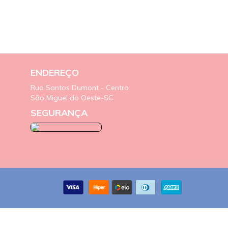
ENDEREÇO
Rua Santos Dumont - Centro
São Miguel do Oeste-SC
SEGURANÇA