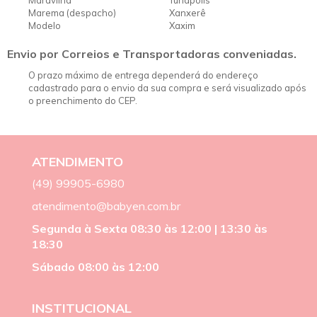
Maravilha
Tunápolis
Marema (despacho)
Xanxerê
Modelo
Xaxim
Envio por Correios e Transportadoras conveniadas.
O prazo máximo de entrega dependerá do endereço
cadastrado para o envio da sua compra e será visualizado após
o preenchimento do CEP.
ATENDIMENTO
(49) 99905-6980
atendimento@babyen.com.br
Segunda à Sexta 08:30 às 12:00 | 13:30 às
18:30
Sábado 08:00 às 12:00
INSTITUCIONAL