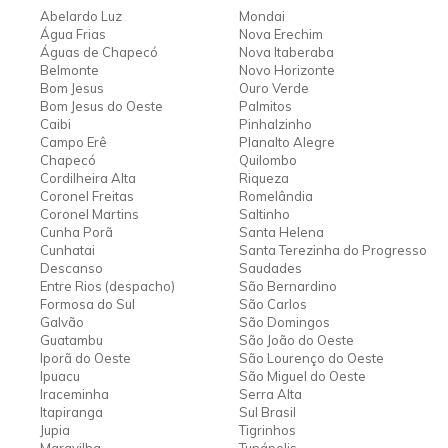
Abelardo Luz
Mondai
Água Frias
Nova Erechim
Águas de Chapecó
Nova Itaberaba
Belmonte
Novo Horizonte
Bom Jesus
Ouro Verde
Bom Jesus do Oeste
Palmitos
Caibi
Pinhalzinho
Campo Erê
Planalto Alegre
Chapecó
Quilombo
Cordilheira Alta
Riqueza
Coronel Freitas
Romelândia
Coronel Martins
Saltinho
Cunha Porã
Santa Helena
Cunhatai
Santa Terezinha do Progresso
Descanso
Saudades
Entre Rios (despacho)
São Bernardino
Formosa do Sul
São Carlos
Galvão
São Domingos
Guatambu
São João do Oeste
Iporã do Oeste
São Lourenço do Oeste
Ipuacu
São Miguel do Oeste
Iraceminha
Serra Alta
Itapiranga
Sul Brasil
Jupia
Tigrinhos