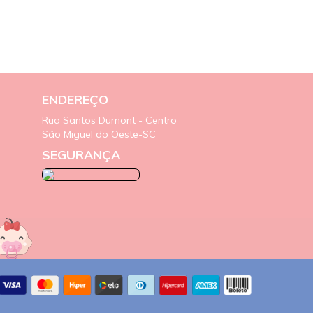
ENDEREÇO
Rua Santos Dumont - Centro
São Miguel do Oeste-SC
SEGURANÇA