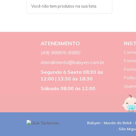
Você não tem produtos na sua lista.
ATENDIMENTO
INS
(49) 99905-6980
Como
Forma
atendimento@babyen.com.br
Form
Segunda à Sexta 08:30 às
Políti
12:00 | 13:30 às 18:30
Quem
Sábado 08:00 às 12:00
Babyen - Mundo do Bebê - L
, São Migu