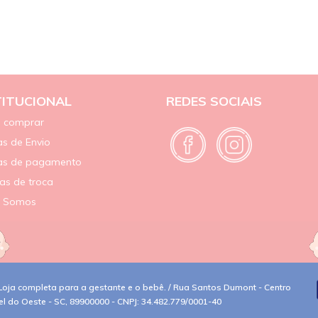
TITUCIONAL
REDES SOCIAIS
 comprar
s de Envio
as de pagamento
cas de troca
 Somos
oja completa para a gestante e o bebê. / Rua Santos Dumont - Centro
el do Oeste - SC, 89900000 - CNPJ: 34.482.779/0001-40