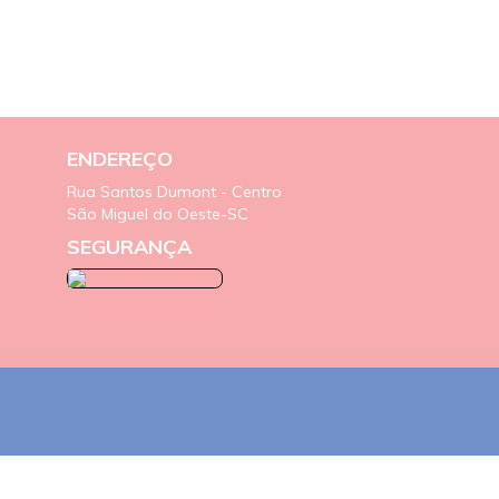
ENDEREÇO
Rua Santos Dumont - Centro
São Miguel do Oeste-SC
SEGURANÇA