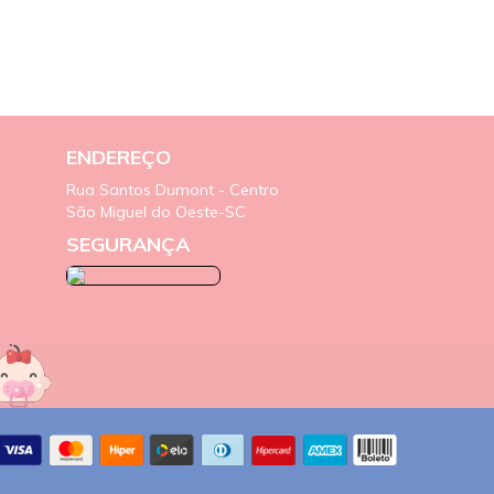
ENDEREÇO
Rua Santos Dumont - Centro
São Miguel do Oeste-SC
SEGURANÇA