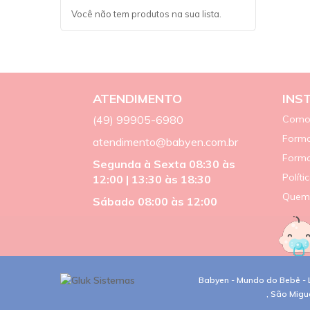
Você não tem produtos na sua lista.
ATENDIMENTO
INS
(49) 99905-6980
Como
Forma
atendimento@babyen.com.br
Form
Segunda à Sexta 08:30 às
Políti
12:00 | 13:30 às 18:30
Quem
Sábado 08:00 às 12:00
Babyen - Mundo do Bebê - L
, São Migu