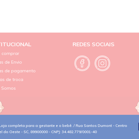
TITUCIONAL
REDES SOCIAIS
 comprar
s de Envio
as de pagamento
cas de troca
 Somos
oja completa para a gestante e o bebê. / Rua Santos Dumont - Centro
el do Oeste - SC, 89900000 - CNPJ: 34.482.779/0001-40